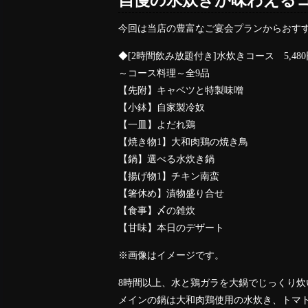
自慢の水炊きが味わえる
今回は当店の豊富なご宴会プランからおす
◆[2時間飲み放題付き]水炊きコース 5,480
～コース料理～全9品
【先附】キャベツと特製味噌
【小鉢】自家製冷奴
【一皿】よだれ鶏
【焼き物1】大和肉鶏の焼き鳥
【鍋】選べる水炊き鍋
【揚げ物1】チキン南蛮
【箸休め】漬物盛り合せ
【食事】〆の雑炊
【甘味】本日のデザート
※画像はイメージです。
8時間以上、水と鶏ガラを大鍋でじっくり
メインの鍋は大和肉鶏使用の水炊き、トマ